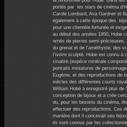
la renommée pour Hobe. Dans les 
portés par les stars de cinéma d
Carole Lombard, Ava Gardner et B
également à cette époque des bijou
pour une clientèle fortunée et exi
au début des années 1950, Hobe co
ornés de pierres semi-précieuses,
du grenat et de l’améthyste, des v
l’ivoire sculpté. Hobe est connu à c
cinabre (espèce minérale composée
portraits miniatures de personnages
Eugénie, et des reproductions de b
siècles des différentes courts roya
William Hobé a enregistré plus de 
conception de bijoux et a crée cert
du, pour les besoins du cinéma, étudi
effectuer des reproductions. Ces é
manière dont il concevait ses bijo
ils sont connus par les collectionne