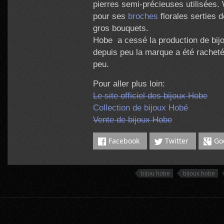
pierres semi-précieuses utilisées.
pour ses
broches
florales serties 
gros bouquets.
Hobe a cessé la production de bij
depuis peu la marque a été racheté
peu.
Pour aller plus loin:
Le site officiel des bijoux Hobe
Collection de bijoux Hobé
Vente de bijoux Hobe
Facebook
Twitter
Go
bijou hobe
bijoux hobe