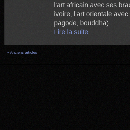
l’art africain avec ses br
ivoire, l’art orientale av
pagode, bouddha).
Lire la suite…
« Anciens articles