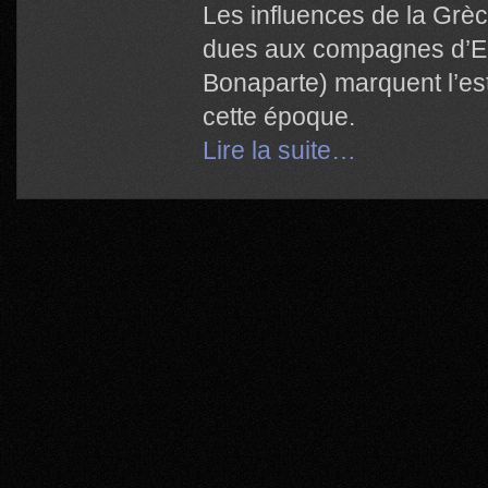
Les influences de la Grèc
dues aux compagnes d’E
Bonaparte) marquent l’es
cette époque.
Lire la suite…