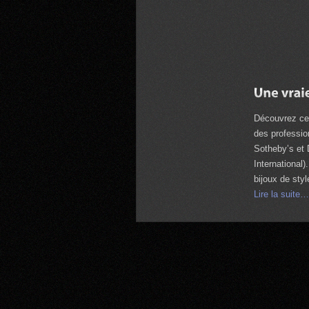
Découvrez ce 
des professio
Sotheby’s et 
International)
bijoux de styl
Lire la suite…