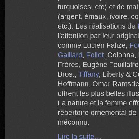
turquoises, etc) et de ma
(argent, émaux, ivoire, co
etc.). Les réalisations de
l’attention par leur origina
comme
Lucien Falize,
Fo
Gaillard
,
Follot
, Colonna, 
Frères, Eugène Feuillatr
Bros.,
Tiffany
, Liberty & 
Hoffmann, Omar Ramsden
offrent les plus belles ill
La nature et la femme offr
répertoire ornemental de 
méconnu.
Lire la suite…