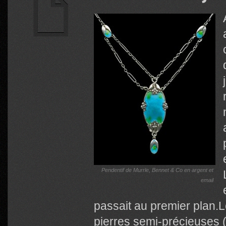
Pendentif de Murrle, Bennet & Co en argent et
email
passait au premier plan.L
pierres semi-précieuses (