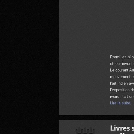
Parmi les bijo
et leur inventi
Le courant Ar
mouvement est
l’art indien a
l’exposition 
ivoire, l’art
Lire la suite…