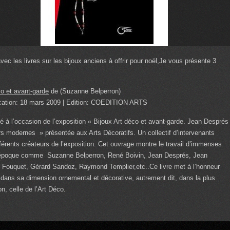
avec les livres sur les bijoux anciens à offrir pour noël,Je vous présente 3
co et avant-garde
de (Suzanne Belperron)
ication: 18 mars 2009 | Edition: COEDITION ARTS
ié à l’occasion de l’exposition « Bijoux Art déco et avant-garde. Jean Després
iers modernes » présentée aux Arts Décoratifs. Un collectif d’intervenants
fférents créateurs de l’exposition. Cet ouvrage montre le travail d’immenses
l’époque comme Suzanne Belperron, René Boivin, Jean Després, Jean
Fouquet, Gérard Sandoz, Raymond Templier,etc..Ce livre met à l’honneur
ux dans sa dimension ornemental et décorative, autrement dit, dans la plus
n, celle de l’Art Déco.