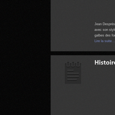
Jean Després 
avec son styl
galbes des f
Lire la suite…