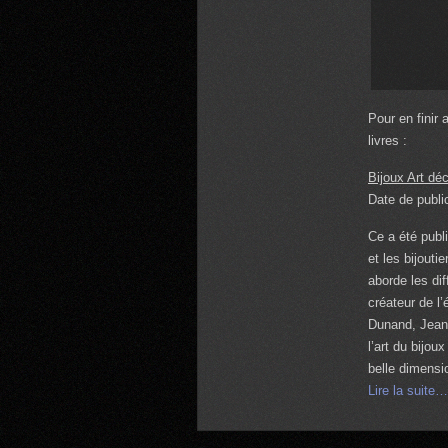
Pour en finir 
livres :
Bijoux Art dé
Date de publ
Ce a été publ
et les bijout
aborde les di
créateur de 
Dunand, Jean 
l’art du bijo
belle dimensio
Lire la suite…