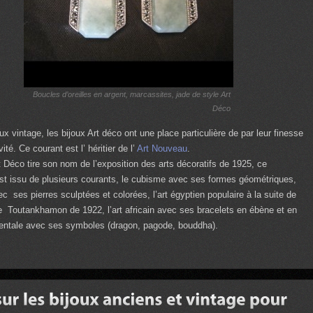
Boucles d’oreilles en argent, marcassites, jade de style Art
Déco
ux vintage, les bijoux Art déco ont une place particulière de par leur finesse
vité. Ce courant est l’ héritier de l’
Art Nouveau
.
t Déco tire son nom de l’exposition des arts décoratifs de 1925, ce
 issu de plusieurs courants, le cubisme avec ses formes géométriques,
vec ses pierres sculptées et colorées, l’art égyptien populaire à la suite de
de Toutankhamon de 1922, l’art africain avec ses bracelets en ébène et en
 orientale avec ses symboles (dragon, pagode, bouddha).