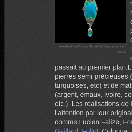
Pendentif de Murrle, Bennet & Co en argent et
email
passait au premier plan.L
pierres semi-précieuses (
turquoises, etc) et de ma
(argent, émaux, ivoire, co
etc.). Les réalisations de
l’attention par leur origina
comme
Lucien Falize,
Fo
Gaillard
,
Follot
, Colonna, 